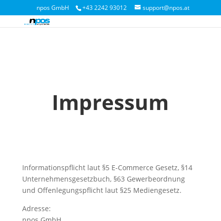
npos GmbH
+43 2242 93012
support@npos.at
Impressum
Informationspflicht laut §5 E-Commerce Gesetz, §14
Unternehmensgesetzbuch, §63 Gewerbeordnung
und Offenlegungspflicht laut §25 Mediengesetz.
Adresse:
npos GmbH