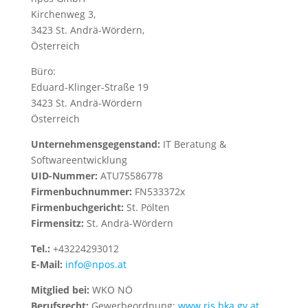
Kirchenweg 3,
3423 St. Andrä-Wördern,
Österreich
Büro:
Eduard-Klinger-Straße 19
3423 St. Andrä-Wördern
Österreich
Unternehmensgegenstand:
IT Beratung &
Softwareentwicklung
UID-Nummer:
ATU75586778
Firmenbuchnummer:
FN533372x
Firmenbuchgericht:
St. Pölten
Firmensitz:
St. Andrä-Wördern
Tel.:
+43224293012
E-Mail:
info@npos.at
Mitglied bei:
WKO NÖ
Berufsrecht:
Gewerbeordnung:
www.ris.bka.gv.at